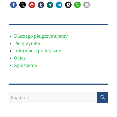
Dlaczego pielgrzymujemy
Pielgrzymka
Informacje praktyczne
O nas
Zgłoszenia
SE
Search
for: