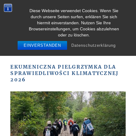
Diese Webseite verwendet Cookies. Wenn Sie
durch unsere Seiten surfen, erklären Sie sich
MENU
hiermit einverstanden. Nutzen Sie Ihre
Browsereinstellungen, um Cookies abzulehnen
oder zu löschen.
Pielgrzymka dla klimatu
EINVERSTANDEN
Datenschutzerklärung
Trasa pielgrzymki 2026
EKUMENICZNA PIELGRZYMKA DLA
SPRAWIEDLIWOŚCI KLIMATYCZNEJ
202
6