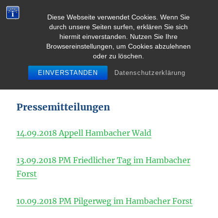
Diese Webseite verwendet Cookies. Wenn Sie
durch unsere Seiten surfen, erklären Sie sich
MENU
hiermit einverstanden. Nutzen Sie Ihre
Browsereinstellungen, um Cookies abzulehnen
oder zu löschen.
Pielgrzymka dla klimatu
EINVERSTANDEN
Datenschutzerklärung
Für die Presse
Pressemitteilungen
14.09.2018 Appell Hambacher Wald
13.09.2018 PM Friedlicher Tag im Hambacher
Forst
10.09.2018 PM Pilgerweg im Hambacher Forst