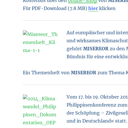
Kostenlos über den
online-Shop
von
MISERE
Für PDF-Download (7.8 MB)
hier
klicken
Auf europäis
cher und inter
und wirksames Klimaschut
gehört
MISEREOR
zu den M
Bündnis für eine entwicklu
Ein Themenheft von
MISEREOR
zum Thema Kl
Vom 17. bis 19. Oktober 20
Philippinenkonferenz zum
der Schöpfung – Zivilgesell
und in Deutschland« statt.