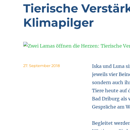
Tierische Verstär
Klimapilger
Posted
27. September 2018
Iska und Luna s
on
jeweils vier Bei
sondern auch ihr
Tiere heute auf
Bad Driburg als
Gespräche am W
Begleitet werde