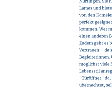
Nürtingen. Sie h
Lamas und biete
von den Kamelen
perfekt geeigne
kommen. Wer mit
einen anderen B
Zudem geht es b
Vertrauen – da 
Begleiterinnen. 
möglichst viel
Lebensstil anreg
“Türöffner” da,
übernachtet, sel