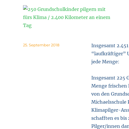
Posted
25. September 2018
Insgesamt 2.451
on
“laufkräftiger”
jede Menge:
Insgesamt 225 G
Menge frischen 
von den Grundsc
Michaelsschule 
Klimapilger-Ans
schafften es bis
Pilger/innen dan