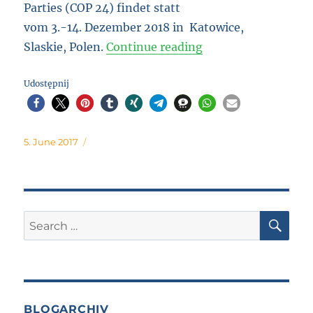
Parties (COP 24) findet statt
vom 3.-14. Dezember 2018 in
Katowice
,
“UNFCCC COP 24 in 
Slaskie,
Polen.
Continue reading
Udostępnij
Posted
5. June 2017
on
SE
Search
for:
BLOGARCHIV