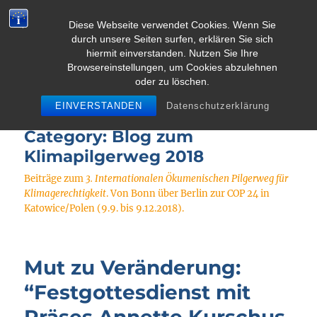
Diese Webseite verwendet Cookies. Wenn Sie
durch unsere Seiten surfen, erklären Sie sich
MENU
hiermit einverstanden. Nutzen Sie Ihre
Browsereinstellungen, um Cookies abzulehnen
oder zu löschen.
Pielgrzymka dla klimatu
EINVERSTANDEN
Datenschutzerklärung
Category:
Blog zum
Klimapilgerweg 2018
Beiträge zum
3. Internationalen Ökumenischen Pilgerweg für
Klimagerechtigkeit
. Von Bonn über Berlin zur COP 24 in
Katowice/Polen (9.9. bis 9.12.2018).
Mut zu Veränderung:
“Festgottesdienst mit