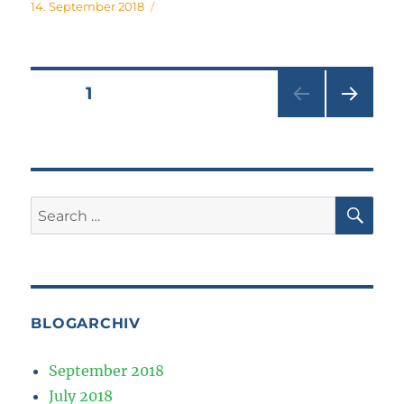
Posted
14. September 2018
on
Posts
PAGE
1
NEXT
pagination
PAG
E
SE
Search
for:
BLOGARCHIV
September 2018
July 2018