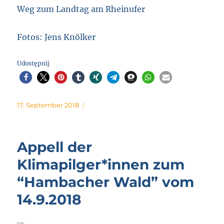
Weg zum Landtag am Rheinufer
Fotos: Jens Knölker
Udostępnij
Posted
17. September 2018
on
Appell der
Klimapilger*innen zum
“Hambacher Wald” vom
14.9.2018