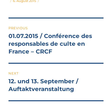
Author
Posted
6. August 2015
on
Post
PREVIOUS
navigation
01.07.2015 / Conférence des
Previous
post:
responsables de culte en
France – CRCF
NEXT
12. und 13. September /
Next
post:
Auftaktveranstaltung