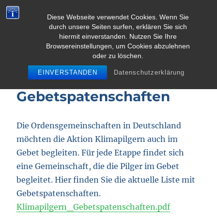
Diese Webseite verwendet Cookies. Wenn Sie
durch unsere Seiten surfen, erklären Sie sich
MENU
hiermit einverstanden. Nutzen Sie Ihre
Browsereinstellungen, um Cookies abzulehnen
oder zu löschen.
Pielgrzymka dla klimatu
EINVERSTANDEN
Datenschutzerklärung
05.08.2015 /
Gebetspatenschaften
Die Ordensgemeinschaften in Deutschland
möchten die Aktion Klimapilgern auch im
Gebet begleiten. Für jede Etappe findet sich
eine Gemeinschaft, die die Pilger im Gebet
begleitet. Hier finden Sie die aktuelle Liste mit
Gebetspatenschaften.
Klimapilgern_Gebetspatenschaften.pdf