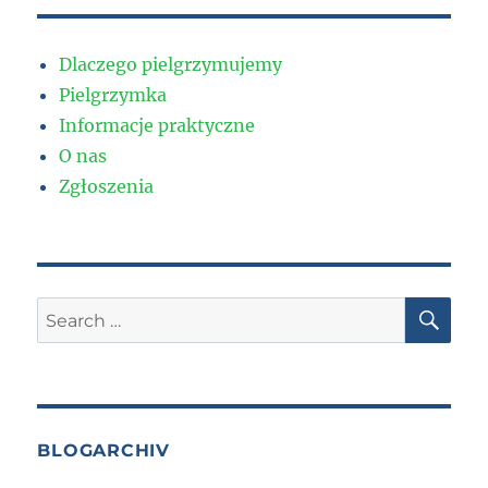
Dlaczego pielgrzymujemy
Pielgrzymka
Informacje praktyczne
O nas
Zgłoszenia
SE
Search
for:
BLOGARCHIV