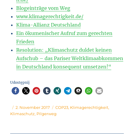
Blogeinträge vom Weg
www.klimagerechtigkeit.de/
Klima-Allianz Deutschland
Ein ökumenischer Aufruf zum gerechten
Frieden
Resolution: „Klimaschutz duldet keinen
Aufschub – das Pariser Weltklimaabkommen
in Deutschland konsequent umsetzen!“
Udostępnij
Author
Posted
Tags
2. November 2017
COP23
,
Klimagerechtigkeit
,
on
Klimaschutz
,
Pilgerweg