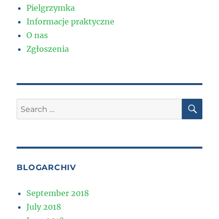
Pielgrzymka
Informacje praktyczne
O nas
Zgłoszenia
SE
Search
for:
BLOGARCHIV
September 2018
July 2018