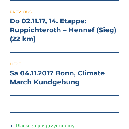
Post
PREVIOUS
navigation
Do 02.11.17, 14. Etappe:
Previous
post:
Ruppichteroth – Hennef (Sieg)
(22 km)
NEXT
Sa 04.11.2017 Bonn, Climate
Next
post:
March Kundgebung
Dlaczego pielgrzymujemy