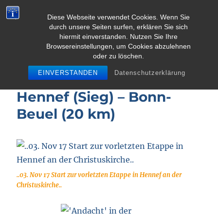
Diese Webseite verwendet Cookies. Wenn Sie
durch unsere Seiten surfen, erklären Sie sich
MENU
hiermit einverstanden. Nutzen Sie Ihre
Browsereinstellungen, um Cookies abzulehnen
oder zu löschen.
Pielgrzymka dla klimatu
EINVERSTANDEN
Datenschutzerklärung
Fr 03.11.17, 15. Etappe:
Hennef (Sieg) – Bonn-
Beuel (20 km)
..03. Nov 17 Start zur vorletzten Etappe in Hennef an der
Christuskirche..