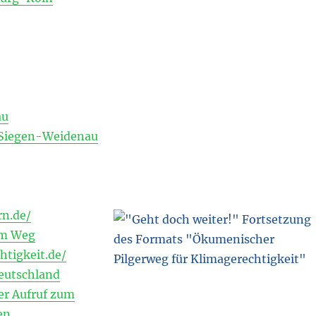
au
Siegen-Weidenau
rn.de/
om Weg
tigkeit.de/
eutschland
er Aufruf zum
en