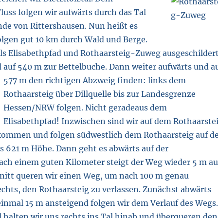
uss folgen wir aufwärts durch das Tal
nde von Rittershausen. Nun heißt es
olgen gut 10 km durch Wald und Berge.
ls Elisabethpfad und Rothaarsteig-Zuweg ausgeschildert
 auf 540 m zur Bettelbuche. Dann weiter aufwärts und a
577 m den richtigen Abzweig finden:
links dem
Rothaarsteig über Dillquelle bis zur Landesgrenze
Hessen/NRW folgen. Nicht geradeaus dem
Elisabethpfad! Inzwischen sind wir auf dem Rothaarste
ommen und folgen südwestlich dem Rothaarsteig auf d
s 621 m Höhe. Dann geht es abwärts auf der
ach einem guten Kilometer steigt der Weg wieder 5 m au
nitt queren wir einen Weg, um nach 100 m genau
echts, den Rothaarsteig zu verlassen. Zunächst abwärts
inmal 15 m ansteigend folgen wir dem Verlauf des Wegs.
 halten wir uns rechts ins Tal hinab und überqueren den