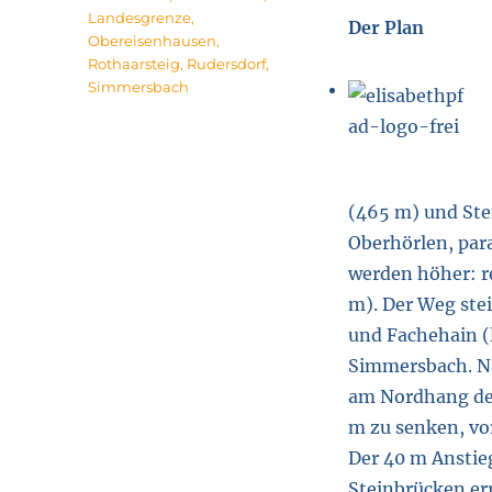
Landesgrenze
,
Der Plan
Obereisenhausen
,
Rothaarsteig
,
Rudersdorf
,
Simmersbach
(465 m) und Ste
Oberhörlen, para
werden höher: r
m). Der Weg ste
und Fachehain (
Simmersbach. Na
am Nordhang des
m zu senken, vo
Der 40 m Anstieg
Steinbrücken err