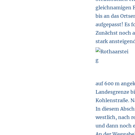
gleichnamigen Fl
bis an das Ortse
aufgepasst! Es f
Zunächst noch a
stark ansteigend
auf 600 m angek
Landesgrenze bi
Kohlenstraße. N
In diesem Absch
westlich, nach r
und dann noch e
An der Weggabel