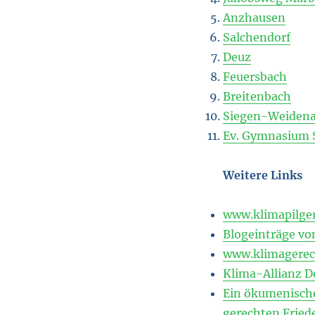
Anzhausen
Salchendorf
Deuz
Feuersbach
Breitenbach
Siegen-Weiden
Ev. Gymnasium 
Weitere Links
www.klimapilge
Blogeinträge v
www.klimagerech
Klima-Allianz D
Ein ökumenisch
gerechten Fried