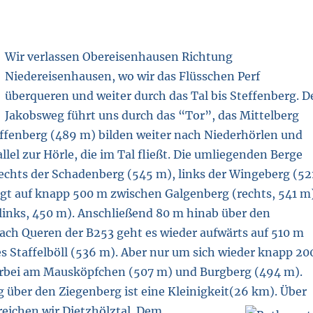
Wir verlassen Obereisenhausen Richtung
Niedereisenhausen, wo wir das Flüsschen Perf
überqueren und weiter durch das Tal bis Steffenberg. D
Jakobsweg führt uns durch das “Tor”, das Mittelberg
ffenberg (489 m) bilden weiter nach Niederhörlen und
llel zur Hörle, die im Tal fließt. Die umliegenden Berge
echts der Schadenberg (545 m), links der Wingeberg (52
igt auf knapp 500 m zwischen Galgenberg (rechts, 541 m
links, 450 m). Anschließend 80 m hinab über den
ch Queren der B253 geht es wieder aufwärts auf 510 m
 Staffelböll (536 m). Aber nur um sich wieder knapp 20
rbei am Mausköpfchen (507 m) und Burgberg (494 m).
 über den Ziegenberg ist eine Kleinigkeit(26 km). Über
eichen wir Dietzhölztal.
Dem