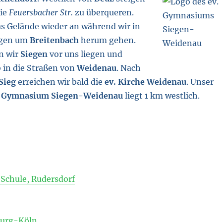
die
Feuersbacher Str.
zu überqueren.
as Gelände wieder an während wir in
ogen um
Breitenbach
herum gehen.
n wir
Siegen
vor uns liegen und
 in die Straßen von
Weidenau
. Nach
Sieg
erreichen wir bald die
ev. Kirche Weidenau
. Unser
. Gymnasium Siegen-Weidenau
liegt 1 km westlich.
e Schule, Rudersdorf
urg-Köln