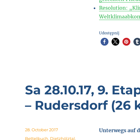
Resolution: „Kl
Weltklimaabkom
Udostępnij
Sa 28.10.17, 9. E
– Rudersdorf (26 
Posted
28. October 2017
Unterwegs auf
on
Tags
Bettelbuch
,
Dietzhölztal
,