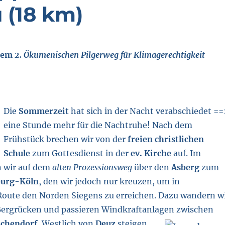
 (18 km)
 dem
2. Ökumenischen Pilgerweg für Klimagerechtigkeit
Die
Sommerzeit
hat sich in der Nacht verabschiedet ==
eine Stunde mehr für die Nachtruhe! Nach dem
Frühstück brechen wir von der
freien christlichen
Schule
zum Gottesdienst in der
ev. Kirche
auf. Im
 wir auf dem
alten Prozessionsweg
über den
Asberg
zum
burg-Köln
, den wir jedoch nur kreuzen, um in
Route den Norden Siegens zu erreichen. Dazu wandern w
Bergrücken und passieren Windkraftanlagen zwischen
lchendorf
.
Westlich von
Deuz
steigen