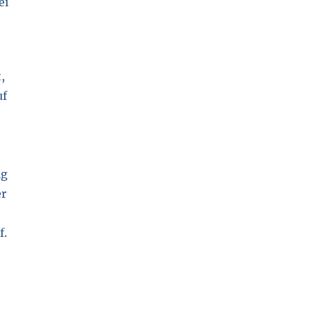
,
uf
ig
er
f.