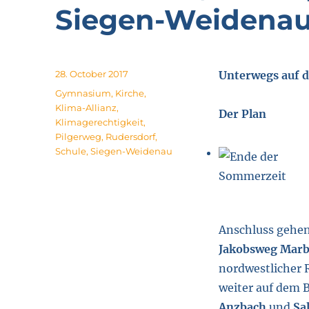
Siegen-Weidenau
Posted
28. October 2017
Unterwegs auf
on
Tags
Gymnasium
,
Kirche
,
Klima-Allianz
,
Der Plan
Klimagerechtigkeit
,
Pilgerweg
,
Rudersdorf
,
Schule
,
Siegen-Weidenau
Anschluss gehen
Jakobsweg Mar
nordwestlicher 
weiter auf dem 
Anzbach
und
Sa