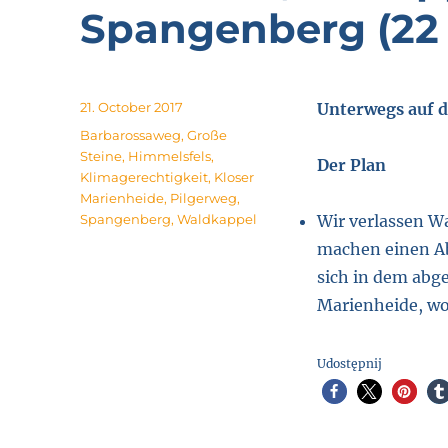
Spangenberg (22
Posted
21. October 2017
Unterwegs auf
on
Tags
Barbarossaweg
,
Große
Steine
,
Himmelsfels
,
Der Plan
Klimagerechtigkeit
,
Kloser
Marienheide
,
Pilgerweg
,
Spangenberg
,
Waldkappel
Wir verlassen W
machen einen Ab
sich in dem abg
Marienheide, wo
Udostępnij