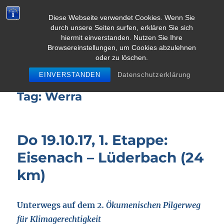
Diese Webseite verwendet Cookies. Wenn Sie
durch unsere Seiten surfen, erklären Sie sich
MENU
hiermit einverstanden. Nutzen Sie Ihre
Browsereinstellungen, um Cookies abzulehnen
oder zu löschen.
Pielgrzymka dla klimatu
EINVERSTANDEN
Datenschutzerklärung
Tag:
Werra
Do 19.10.17, 1. Etappe:
Eisenach – Lüderbach (24
km)
Unterwegs auf dem
2. Ökumenischen Pilgerweg
für Klimagerechtigkeit