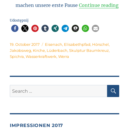
“Do 
machen unsere erste Pause
Continue reading
Udostępnij
Posted
Tags
19. October 2017
Eisenach
,
Elisabethpfad
,
Hörschel
,
on
Jakobsweg
,
Kirche
,
Lüderbach
,
Skulptur Baumkreuz
,
Spichra
,
Wasserkraftwerk
,
Werra
SE
Search
for:
IMPRESSIONEN 2017