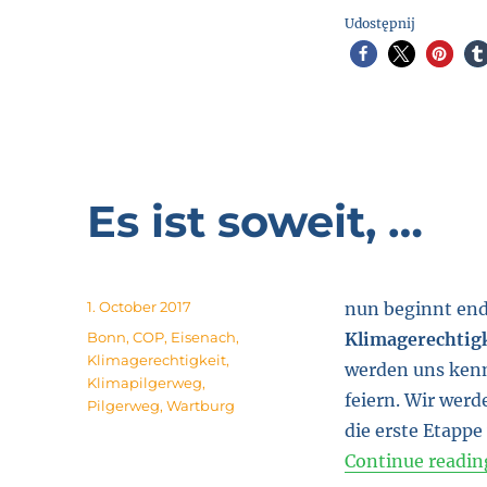
Udostępnij
Es ist soweit, …
Posted
1. October 2017
nun beginnt end
on
Tags
Bonn
,
COP
,
Eisenach
,
Klimagerechtig
Klimagerechtigkeit
,
werden uns kenn
Klimapilgerweg
,
feiern. Wir werd
Pilgerweg
,
Wartburg
die erste Etappe
Continue readin