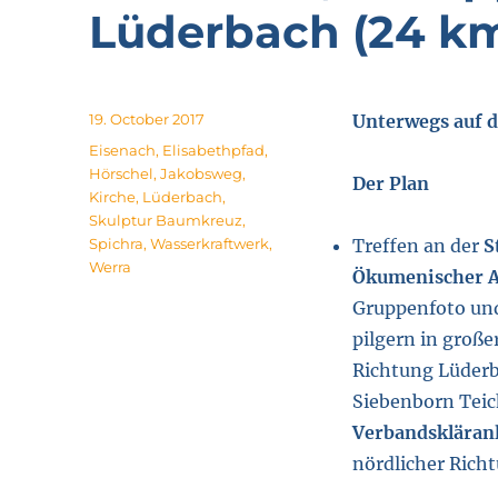
Lüderbach (24 k
Posted
19. October 2017
Unterwegs auf
on
Tags
Eisenach
,
Elisabethpfad
,
Hörschel
,
Jakobsweg
,
Der Plan
Kirche
,
Lüderbach
,
Skulptur Baumkreuz
,
Spichra
,
Wasserkraftwerk
,
Treffen an der
S
Werra
Ökumenischer A
Gruppenfoto und
pilgern in groß
Richtung Lüderb
Siebenborn Teic
Verbandskläran
nördlicher Rich