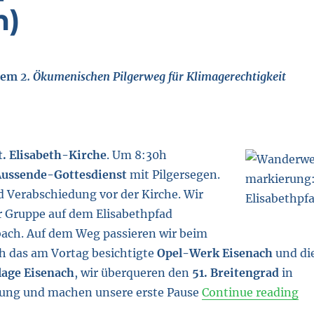
m)
 dem
2. Ökumenischen Pilgerweg für Klimagerechtigkeit
t. Elisabeth-Kirche
. Um 8:30h
ussende-Gottesdienst
mit Pilgersegen.
 Verabschiedung vor der Kirche. Wir
er Gruppe auf dem Elisabethpfad
ach. Auf dem Weg passieren wir beim
h das am Vortag besichtigte
Opel-Werk Eisenach
und di
lage Eisenach
, wir überqueren den
51. Breitengrad
in
“D
tung und machen unsere erste Pause
Continue reading