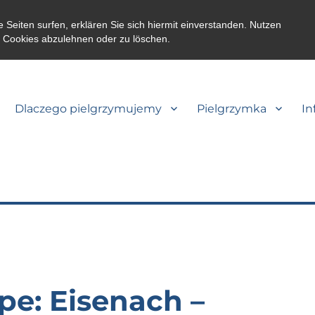
eiten surfen, erklären Sie sich hiermit einverstanden. Nutzen
m Cookies abzulehnen oder zu löschen.
Dlaczego pielgrzymujemy
Pielgrzymka
In
appe: Eisenach –